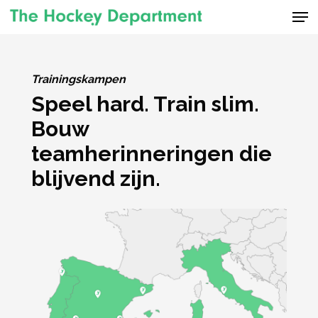
Men
Skip
to
Close
main
Menu
content
Trainingskampen
Speel hard. Train slim.
Bouw
teamherinneringen die
blijvend zijn.