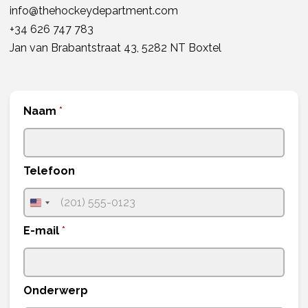
info@thehockeydepartment.com
+34 626 747 783
Jan van Brabantstraat 43, 5282 NT Boxtel
D
Naam
*
i
s
e
ñ
Telefoon
o
O
n
U
d
n
e
E-mail
*
r
i
w
t
e
r
e
Onderwerp
p
d
E