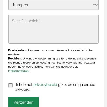
S
-
m
t
a
a
i
l
t
e
s
+
1
Doeleinden
: Reageren op uw verzoeken, ook via elektronische
middelen.
Rechten
: U kunt uw toestemming te allen tijde intrekken, evenals
uw recht uitoefenen op toegang, rectificatie, verwijdering, bezwaar,
beperking en overdraagbaarheid van uw gegevens via
info@thehockey
.
*
Ik heb het
privacybeleid
gelezen en ga ermee
akkoord
Verzenden