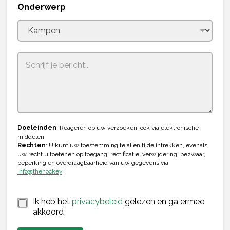
e
Onderwerp
d
S
t
a
t
e
s
+
1
Doeleinden
: Reageren op uw verzoeken, ook via elektronische
middelen.
Rechten
: U kunt uw toestemming te allen tijde intrekken, evenals
uw recht uitoefenen op toegang, rectificatie, verwijdering, bezwaar,
beperking en overdraagbaarheid van uw gegevens via
info@thehockey
.
*
*
Ik heb het
privacybeleid
gelezen en ga ermee
*
akkoord
T
e