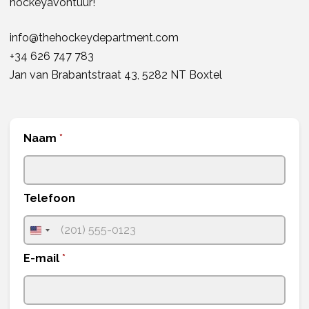
hockeyavontuur!
info@thehockeydepartment.com
+34 626 747 783
Jan van Brabantstraat 43, 5282 NT Boxtel
Naam
*
Telefoon
U
n
E-mail
*
i
t