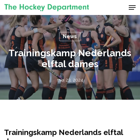
Men
Skip
to
Close
main
Menu
content
News
Trainingskamp Nederlands
elftal dames
mei 23, 2024
Trainingskamp Nederlands elftal