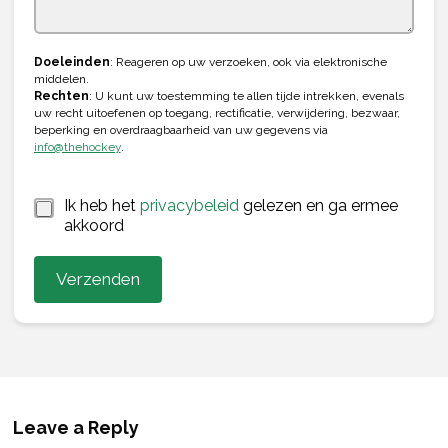
i
s
l
+
1
Doeleinden
: Reageren op uw verzoeken, ook via elektronische
middelen.
Rechten
: U kunt uw toestemming te allen tijde intrekken, evenals
uw recht uitoefenen op toegang, rectificatie, verwijdering, bezwaar,
beperking en overdraagbaarheid van uw gegevens via
info@thehockey
.
*
Ik heb het
privacybeleid
gelezen en ga ermee
akkoord
Verzenden
Leave a Reply