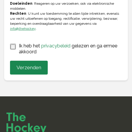
*
1
Doeleinden
: Reageren op uw verzoeken, ook via elektronische
*
middelen.
O
Rechten
: U kunt uw toestemming te allen tijde intrekken, evenals
n
uw recht uitoefenen op toegang, rectificatie, verwijdering, bezwaar,
d
beperking en overdraagbaarheid van uw gegevens via
e
info@thehockey
.
r
w
*
e
Ik heb het
privacybeleid
gelezen en ga ermee
r
akkoord
p
Verzenden