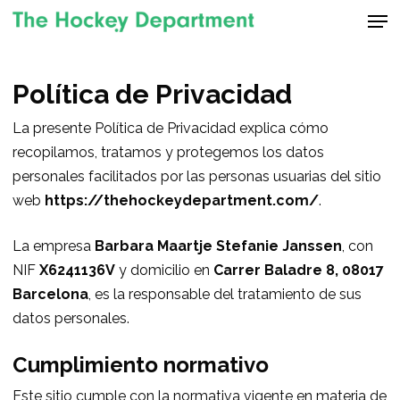
Men
Skip
to
Close
main
Menu
content
Política de Privacidad
La presente Política de Privacidad explica cómo
recopilamos, tratamos y protegemos los datos
personales facilitados por las personas usuarias del sitio
web
https://thehockeydepartment.com/
.
La empresa
Barbara Maartje Stefanie Janssen
, con
NIF
X6241136V
y domicilio en
Carrer Baladre 8, 08017
Barcelona
, es la responsable del tratamiento de sus
datos personales.
Cumplimiento normativo
Este sitio cumple con la normativa vigente en materia de