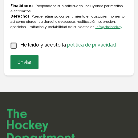
T
1
Finalidades
: Responder a sus solicitudes, incluyendo por medios
e
electrónicos.
m
Derechos
: Puede retirar su consentimiento en cualquier momento,
a
así como ejercer su derecho de acceso, rectificación, supresión,
N
oposición, limitación y portabilidad de sus datos en
info@thehockey
.
o
m
b
*
He leído y acepto la
política de privacidad
r
e
Enviar
*
T
e
m
a